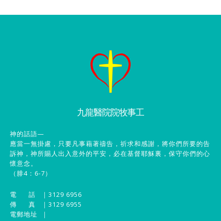
九龍醫院院牧事工
神的話語—
應當一無掛慮，只要凡事藉著禱告，祈求和感謝，將你們所要的告
訴神，神所賜人出入意外的平安，必在基督耶穌裏，保守你們的心
懷意念。
（腓4：6-7）
電 話
｜3129 6956
傳 真
｜3129 6955
電郵地址
｜